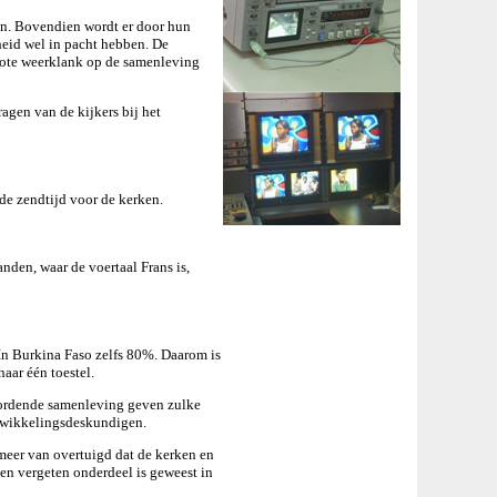
en. Bovendien wordt er door hun
heid wel in pacht hebben. De
grote weerklank op de samenleving
agen van de kijkers bij het
 de zendtijd voor de kerken.
nden, waar de voertaal Frans is,
 In Burkina Faso zelfs 80%. Daarom is
aar één toestel.
wordende samenleving geven zulke
ntwikkelingsdeskundigen.
 meer van overtuigd dat de kerken en
een vergeten onderdeel is geweest in