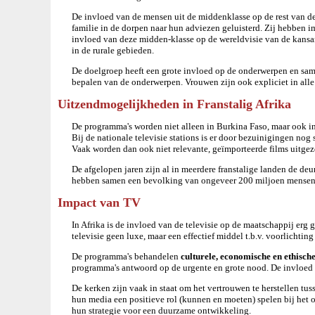
De invloed van de mensen uit de middenklasse op de rest van de
familie in de dorpen naar hun adviezen geluisterd. Zij hebben 
invloed van deze midden-klasse op de wereldvisie van de kansar
in de rurale gebieden.
De doelgroep heeft een grote invloed op de onderwerpen en same
bepalen van de onderwerpen. Vrouwen zijn ook expliciet in alle
Uitzendmogelijkheden in Franstalig Afrika
De programma's worden niet alleen in Burkina Faso, maar ook in 
Bij de nationale televisie stations is er door bezuinigingen no
Vaak worden dan ook niet relevante, geïmporteerde films uitge
De afgelopen jaren zijn al in meerdere franstalige landen de de
hebben samen een bevolking van ongeveer 200 miljoen mensen
Impact van TV
In Afrika is de invloed van de televisie op de maatschappij erg
televisie geen luxe, maar een effectief middel t.b.v. voorlichti
De programma's behandelen
culturele, economische en ethisch
programma's antwoord op de urgente en grote nood. De invloed
De kerken zijn vaak in staat om het vertrouwen te herstellen t
hun media een positieve rol (kunnen en moeten) spelen bij het o
hun strategie voor een duurzame ontwikkeling.