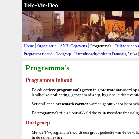
Tele-Vie-Deo
Home
Organisatie
ANBI Gegevens
Programma's
Online video's
Programma inhoud
Doelgroep
Uitzendmogelijkheden in Franstalig Afrika
Programma's
Programma inhoud
De
educatieve programma's
geven in grote mate antwoord op 
landbouwvoorlichting, gezondheidszorg, hygiëne, aidspreventie
Verschillende
presentatievormen
worden gebruikt zoals; paneld
De programma's zijn zo ontwikkeld dat ze in meerdere franstali
Doelgroep
Met de TV-programma's wordt een groot gedeelte van de bevolki
in de samenleving.