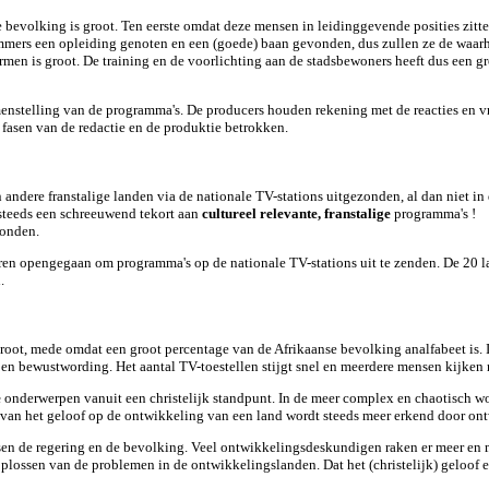
 bevolking is groot. Ten eerste omdat deze mensen in leidinggevende posities zitt
immers een opleiding genoten en een (goede) baan gevonden, dus zullen ze de waar
men is groot. De training en de voorlichting aan de stadsbewoners heeft dus een 
nstelling van de programma's. De producers houden rekening met de reacties en vr
 fasen van de redactie en de produktie betrokken.
andere franstalige landen via de nationale TV-stations uitgezonden, al dan niet in
g steeds een schreeuwend tekort aan
cultureel relevante, franstalige
programma's !
zonden.
uren opengegaan om programma's op de nationale TV-stations uit te zenden. De 20 la
.
 groot, mede omdat een groot percentage van de Afrikaanse bevolking analfabeet is.
ng en bewustwording. Het aantal TV-toestellen stijgt snel en meerdere mensen kijken n
e
onderwerpen vanuit een christelijk standpunt. In de meer complex en chaotisch 
 van het geloof op de ontwikkeling van een land wordt steeds meer erkend door o
ussen de regering en de bevolking. Veel ontwikkelingsdeskundigen raken er meer en
plossen van de problemen in de ontwikkelingslanden. Dat het (christelijk) geloof 